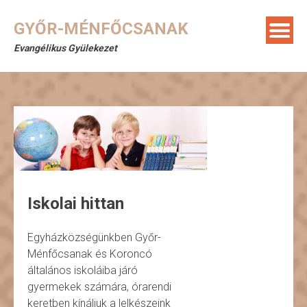
GYŐR-MÉNFŐCSANAK
Evangélikus Gyülekezet
Iskolai hittan
Egyházközségünkben Győr-
Ménfőcsanak és Koroncó
általános iskoláiba járó
gyermekek számára, órarendi
keretben kínáljuk a lelkészeink