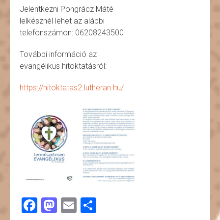
Jelentkezni Pongrácz Máté
lelkésznél lehet az alábbi
telefonszámon: 06208243500
További információ az
evangélikus hitoktatásról:
https://hitoktatas2.lutheran.hu/
Facebook
Mastodon
Email
Ossza